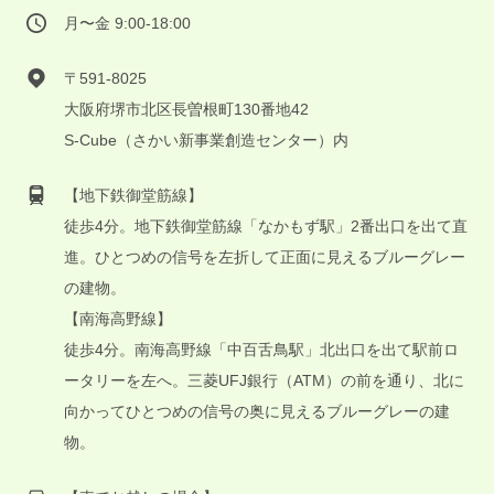
月〜金 9:00-18:00
〒591-8025
大阪府堺市北区長曽根町130番地42
S-Cube（さかい新事業創造センター）内
【地下鉄御堂筋線】
徒歩4分。地下鉄御堂筋線「なかもず駅」2番出口を出て直
進。ひとつめの信号を左折して正面に見えるブルーグレー
の建物。
【南海高野線】
徒歩4分。南海高野線「中百舌鳥駅」北出口を出て駅前ロ
ータリーを左へ。三菱UFJ銀行（ATM）の前を通り、北に
向かってひとつめの信号の奥に見えるブルーグレーの建
物。