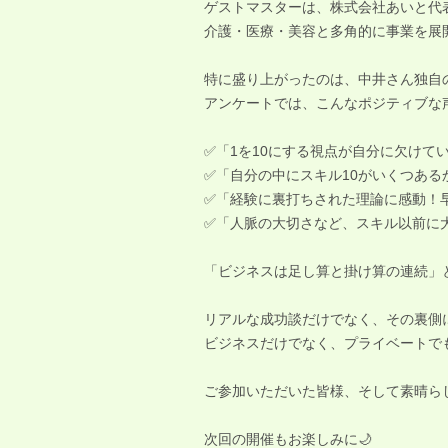
ゲストマスターは、株式会社あいと代
介護・医療・美容と多角的に事業を展
特に盛り上がったのは、中井さん独自
アンケートでは、こんなポジティブな声
✅「1を10にする視点が自分に欠けて
✅「自分の中にスキル10がいくつある
✅「経験に裏打ちされた理論に感動！
✅「人脈の大切さなど、スキル以前に
「ビジネスは足し算と掛け算の連続」
リアルな成功談だけでなく、その裏側
ビジネスだけでなく、プライベートで
ご参加いただいた皆様、そして素晴ら
次回の開催もお楽しみに🌙