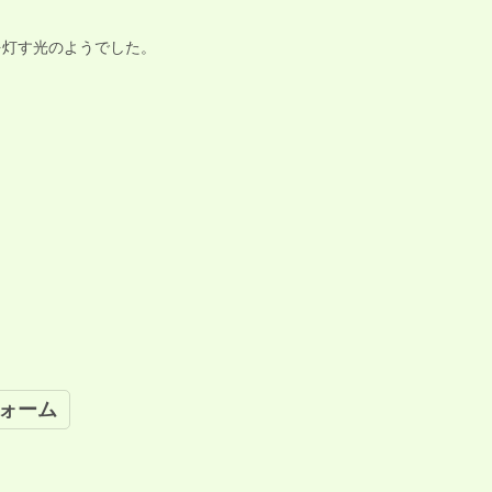
を灯す光のようでした。
ォーム