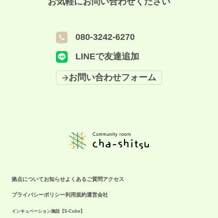
ワークショップとなりました✨ 本当に基本からの講座
お気軽にお問い合わせください
のですが 終わる頃には「なんとか作れそう！」とのお声もいただきまし
で、初めての方が多かったのですが 終わる頃には「な
た！ また応用編もあるかも・・・？ --- Community room cha-shitsu 🗓 平
んとか作れそう！」とのお声もいただきました！ また
日10:00～19:00(土日祝休み) 🚋 中百舌鳥駅徒歩4分(S-Cube1階) ---
応用編もあるかも・・・？ --- Community room cha-
080-3242-6270
#chashitsu #コワークを味わおう #canva #ワークショップ #初級編
shitsu 🗓 平日10:00～19:00(土日祝休み) 🚋 中百舌鳥駅
#canva講座 #実践型講座 #パソコン #スキル #スキルアップ #scube #エス
LINEで友達追加
徒歩4分(S-Cube1階) --- #chashitsu #コワークを味わお
キューブ #交流 #堺市交流会 #起業家応援 #起業支援 #なかもず #中百舌鳥
#コワーキングスペース大阪 #起業女子 #起業家と繋がりたい #起業女子と
う #canva #ワークショップ #初級編 #canva講座 #実践
お問い合わせフォーム
繋がりたい #起業したい人と繋がりたい #学生起業 #学生起業家 #コミ ュ
型講座 #パソコン #スキル #スキルアップ #scube #エス
ニティル ーム”.
キューブ #交流 #堺市交流会 #起業家応援 #起業支援 #
なかもず #中百舌鳥 #コワーキングスペース大阪 #起業
女子 #起業家と繋がりたい #起業女子と繋がりたい #起
業したい人と繋がりたい #学生起業 #学生起業家 #コミ
ュニティル ーム”
拠点について
お知らせ
よくあるご質問
アクセス
プライバシーポリシー
利用規約
運営会社
インキュベーション施設【S-Cube】