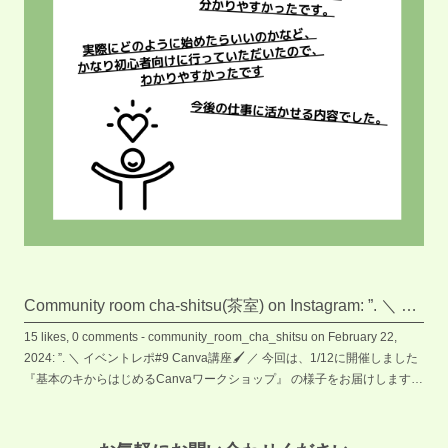
Community room cha-shitsu(茶室) on Instagram: ”. ＼ イ
ベントレポ#9 Canva講座🖌 ／ 今回は、1/12に開催しま
15 likes, 0 comments - community_room_cha_shitsu on February 22,
した 『基本のキからはじめるCanvaワークショップ』
2024: ”. ＼ イベントレポ#9 Canva講座🖌 ／ 今回は、1/12に開催しました
の様子をお届けします👏🏻 最初は同じテーブルになっ
『基本のキからはじめるCanvaワークショップ』 の様子をお届けします
た方と自己紹介からスタート！ お互いにコミュニケー
👏🏻 最初は同じテーブルになった方と自己紹介からスタート！ お互いに
コミュニケーションを取ったり、助け合ったりと 交流としながらのワーク
ションを取ったり、助け合ったりと 交流としながらの
ショップとなりました✨ 本当に基本からの講座で、初めての方が多かった