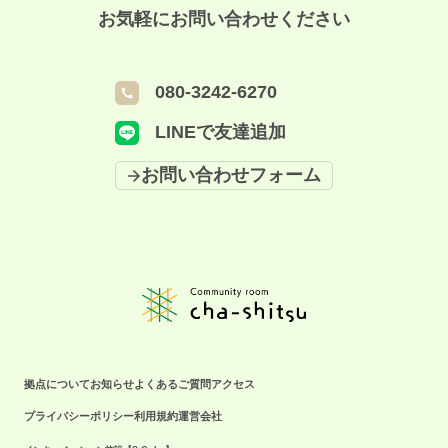
@eslano_cheesecake ］ の製造、販売をしている現役大学生の佃征南さ
［ @eslano_cheesecake ］ の製造、販売をしている現
お気軽にお問い合わせください
んにお話しいただきました！ きっかけや思いについてもお話しいただき、
役大学生の佃征南さんにお話しいただきました！ きっ
参加者である学生のみなさんだけでなく、 隣で話を聞いていたコミュニテ
かけや思いについてもお話しいただき、 参加者である
ィマネージャーの山本も心打たれました！👀 実際に食べたチーズケーキも
学生のみなさんだけでなく、 隣で話を聞いていたコミ
080-3242-6270
とても美味しかったです🧀✨ その後も席替えをしながら交流する時間もた
ュニティマネージャーの山本も心打たれました！👀 実
っぷりあり、 終了後も会話が止まらず、大盛り上がりでした！ コミュニ
LINEで友達追加
際に食べたチーズケーキもとても美味しかったです🧀✨
ティマネージャーも若い力をたくさん貰い、 とても活力になりました💪🏻
⋆͛ --- Community room cha-shitsu 🗓 平日10:00～19:00(土日祝休み) 🚋 中
その後も席替えをしながら交流する時間もたっぷりあ
お問い合わせフォーム
百舌鳥駅徒歩4分(S-Cube1階) --- #chashitsu #コワークを味わおう #学生 #
り、 終了後も会話が止まらず、大盛り上がりでした！
大学生 #チーズケーキ #エスラノ #香川県 #エスラノチーズケーキ #醤油 #
コミュニティマネージャーも若い力をたくさん貰い、
🧀 #scube #エスキューブ #交流 #堺市交流会 #起業家応援 #起業支援 #な
とても活力になりました💪🏻⋆͛ --- Community room cha-
かもず #中百舌鳥 #コワーキングスペース大阪 #起業女子 #起業家と繋がり
shitsu 🗓 平日10:00～19:00(土日祝休み) 🚋 中百舌鳥駅
たい #起業女子と繋がりたい #起業したい人と繋がりたい #学生起業 #学生
徒歩4分(S-Cube1階) --- #chashitsu #コワークを味わお
起業家 #コミュニティル ーム”.
う #学生 #大学生 #チーズケーキ #エスラノ #香川県 #エ
スラノチーズケーキ #醤油 #🧀 #scube #エスキューブ #
交流 #堺市交流会 #起業家応援 #起業支援 #なかもず #
中百舌鳥 #コワーキングスペース大阪 #起業女子 #起業
拠点について
お知らせ
よくあるご質問
アクセス
家と繋がりたい #起業女子と繋がりたい #起業したい人
プライバシーポリシー
利用規約
運営会社
と繋がりたい #学生起業 #学生起業家 #コミュニティル