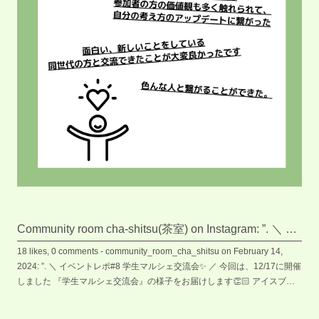
Community room cha-shitsu(茶室) on Instagram: ”. ＼ イ
ベントレポ#8 学生マルシェ交流会✨ ／ 今回は、12/17
18 likes, 0 comments - community_room_cha_shitsu on February 14,
に開催しました 『学生マルシェ交流会』の様子をお届
2024: ”. ＼ イベントレポ#8 学生マルシェ交流会✨ ／ 今回は、12/17に開催
けします👏🏻 アイスブレイクが終わり、ピッチの時間
しました 『学生マルシェ交流会』の様子をお届けします👏🏻 アイスブレ
には ご自身の出身地である香川の醤油とチーズケーキ
イクが終わり、ピッチの時間には ご自身の出身地である香川の醤油とチー
ズケーキを掛け合わせた Ss’ cheesecake(エスラノチーズケーキ) ［
を掛け合わせた Ss’ cheesecake(エスラノチーズケーキ)