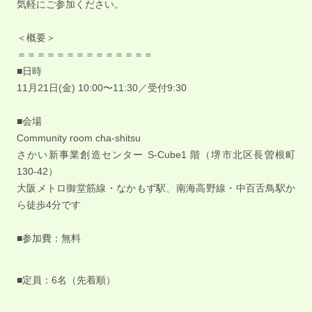
気軽にご参加ください。
＜概要＞
＝＝＝＝＝＝＝＝＝＝＝＝＝＝
■日時
11月21日(金) 10:00〜11:30／受付9:30
■会場
Community room cha-shitsu
さかい新事業創造センター S-Cube1 階（堺市北区長曽根町
130-42）
大阪メトロ御堂筋線・なかもず駅、南海高野線・中百舌鳥駅か
ら徒歩4分です
■参加費：無料
■定員：6名（先着順）