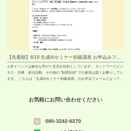
【先着順】6/19 生成AIセミナー初級講座 お申込みフォ
ーム
⚠️本イベントは健全な学びと交流を目的としています。 ネットワークビジ
ネス・宗教・政治活動、その他の ″勧誘目的″ での参加は固くお断りしてい
ます。 こちらは「生成AIセミナー初級講座」のお申込フォームとなってお
ります。 以下内容をご確認の上、参加をご希望される方は各項目にご記入
をお願いいたします。 ■こんな方におすすめ ・起業家・個人事業主 ・中小
事業の経営者 ・日々の業務に追われている方 ・AIを活用したいが何から
お気軽にお問い合わせください
始めたらいいかわからない方 などなど 【概要】 ・開催日時：2026年6月
19日(金) 18:00〜20:00 ・場所：Community room cha-shitsu (大阪府堺市
北区長曽根町130番地42 S-Cube内) ・参加費：無料 【持ち物】 ・パソコ
080-3242-6270
ンをご用意ください※必須（⚠️スマホ・タブレット不可） ※イベントの様
子を撮影した写真/動画を 広報素材として使用させていただく場合がござ