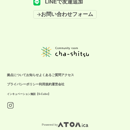
LINEで友達追加
います。 ＝＝＝＝＝＝＝＝＝＝＝＝＝＝ イベントに関してのお問い合わ
せはこちら ☎️拠点携帯：080-3242-6270（月〜金9:00-18:00）
お問い合わせフォーム
拠点について
お知らせ
よくあるご質問
アクセス
プライバシーポリシー
利用規約
運営会社
インキュベーション施設【S-Cube】
Powered by