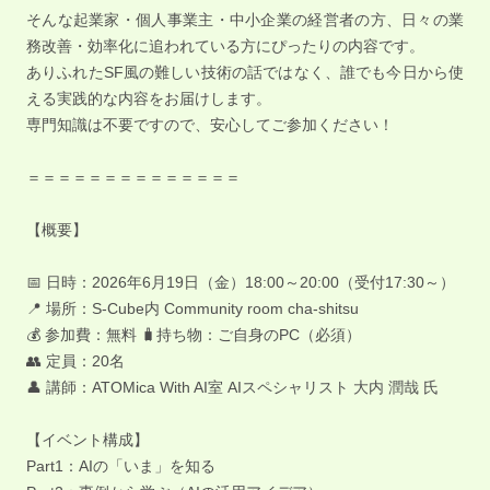
そんな起業家・個人事業主・中小企業の経営者の方、日々の業
務改善・効率化に追われている方にぴったりの内容です。
ありふれたSF風の難しい技術の話ではなく、誰でも今日から使
える実践的な内容をお届けします。
専門知識は不要ですので、安心してご参加ください！
＝＝＝＝＝＝＝＝＝＝＝＝＝＝
【概要】
📅 日時：2026年6月19日（金）18:00～20:00（受付17:30～）
📍 場所：S-Cube内 Community room cha-shitsu
💰 参加費：無料 🧳持ち物：ご自身のPC（必須）
👥 定員：20名
👤 講師：ATOMica With AI室 AIスペシャリスト 大内 潤哉 氏
【イベント構成】
Part1：AIの「いま」を知る