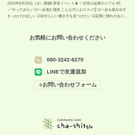
2025年8月26日（火）開催❗️ 茶室イベント🍵 ◇女性の起業のリアル #5
～”やってみたい”が一歩進む場所 こんな方におススメ☝️ ☑︎一歩を踏み出す
きっかけがほしい ☑︎自分らしい働き方を見つけたい ☑︎起業に憧れがあり、
情報収集している ☑︎自分の「好き」や「得意」を活かして仕事をしたいと
思っている などなど ご興味がある方は、ぜひご参加ください❗️✨ ＜イベン
ト概要＞ ＝＝＝＝＝＝＝＝＝＝＝＝＝＝ 🗓日時 8/26(火) 10:00～
お気軽にお問い合わせください
11:30（受付9:30） 👤対象 起業・自分らしい働き方に興味のある女性 🏢
会場 Community room cha-shitsu（S-Cube多目的会議室） さかい新事業
創造センター S-Cube1 階（堺市北区長曽根町 130-42） 大阪メトロ御堂筋
080-3242-6270
線・なかもず駅、南海高野線・中百舌鳥駅から徒歩4分です👣 📣登壇者
Machiie 代表 一般社団法人 SEEDFOLKS 理事 髙田麻由美 氏 💰参加費：
LINEで友達追加
無料 ※イベントの様子を撮影した写真/動画を 広報素材として使用させて
いただく場合がございます。 ＝＝＝＝＝＝＝＝＝＝＝＝＝＝ イベントに
お問い合わせフォーム
関してのお問い合わせはこちら ☎️拠点携帯：080-3242-6270（月〜金
9:00-18:00）