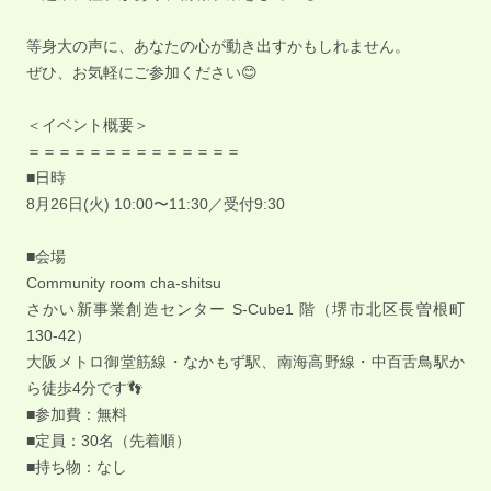
等身大の声に、あなたの心が動き出すかもしれません。
ぜひ、お気軽にご参加ください😊
＜イベント概要＞
＝＝＝＝＝＝＝＝＝＝＝＝＝＝
■日時
8月26日(火) 10:00〜11:30／受付9:30
■会場
Community room cha-shitsu
さかい新事業創造センター S-Cube1 階（堺市北区長曽根町
130-42）
大阪メトロ御堂筋線・なかもず駅、南海高野線・中百舌鳥駅か
ら徒歩4分です👣
■参加費：無料
■定員：30名（先着順）
■持ち物：なし