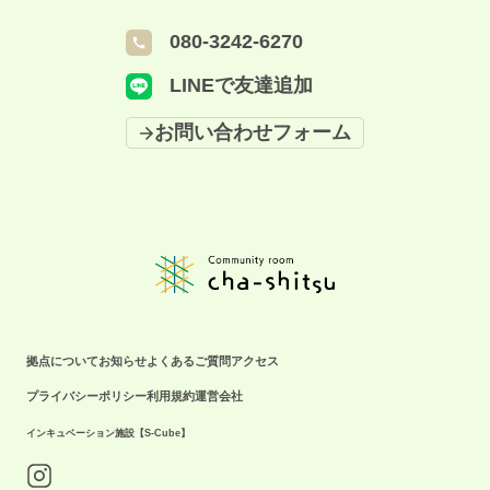
広報素材として使用させていただく場合がございます。 ＝＝＝＝＝＝＝＝
080-3242-6270
＝＝＝＝＝＝ イベントに関してのお問い合わせはこちら ☎️拠点携帯：
080-3242-6270（月〜金9:00-18:00）
LINEで友達追加
お問い合わせフォーム
拠点について
お知らせ
よくあるご質問
アクセス
プライバシーポリシー
利用規約
運営会社
インキュベーション施設【S-Cube】