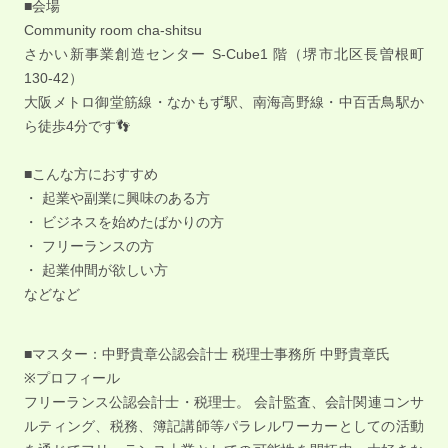
■会場
Community room cha-shitsu
さかい新事業創造センター S-Cube1 階（堺市北区長曽根町
130-42）
大阪メトロ御堂筋線・なかもず駅、南海高野線・中百舌鳥駅か
ら徒歩4分です👣
■こんな方におすすめ
・ 起業や副業に興味のある方
・ ビジネスを始めたばかりの方
・ フリーランスの方
・ 起業仲間が欲しい方
などなど
■マスター：中野貴章公認会計士 税理士事務所 中野貴章氏
※プロフィール
フリーランス公認会計士・税理士。 会計監査、会計関連コンサ
ルティング、税務、簿記講師等パラレルワーカーとしての活動