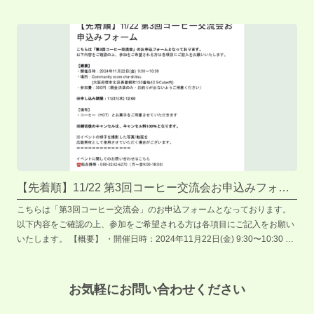
【先着順】11/22 第3回コーヒー交流会お申込みフォー
ム
こちらは「第3回コーヒー交流会」のお申込フォームとなっております。
以下内容をご確認の上、参加をご希望される方は各項目にご記入をお願い
いたします。 【概要】 ・開催日時：2024年11月22日(金) 9:30〜10:30 ・
場所：Community room cha-shitsu (大阪府堺市北区長曽根町130番地42
S-Cube内) ・参加費：300円（現金決済のみ・お釣りが出ないようご用意
ください） ※申し込み期限：11/21(木) 12:00 【備考】 ・コーヒー
お気軽にお問い合わせください
（HOT）とお菓子をご用意させていただきます ※締切後のキャンセルは、
キャンセル料100％となります。 ※イベントの様子を撮影した写真/動画を