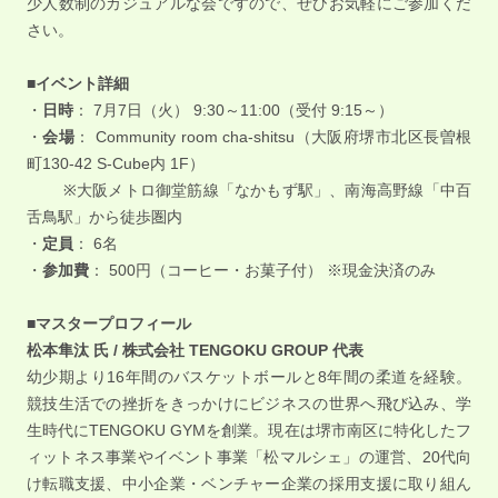
少人数制のカジュアルな会ですので、ぜひお気軽にご参加くだ
さい。
■イベント詳細
・
日時
： 7月7日（火） 9:30～11:00（受付 9:15～）
・
会場
： Community room cha-shitsu（大阪府堺市北区長曽根
町130-42 S-Cube内 1F）
※大阪メトロ御堂筋線「なかもず駅」、南海高野線「中百
舌鳥駅」から徒歩圏内
・
定員
： 6名
・
参加費
： 500円（コーヒー・お菓子付） ※現金決済のみ
■マスタープロフィール
松本隼汰 氏 / 株式会社 TENGOKU GROUP 代表
幼少期より16年間のバスケットボールと8年間の柔道を経験。
競技生活での挫折をきっかけにビジネスの世界へ飛び込み、学
生時代にTENGOKU GYMを創業。現在は堺市南区に特化したフ
ィットネス事業やイベント事業「松マルシェ」の運営、20代向
け転職支援、中小企業・ベンチャー企業の採用支援に取り組ん