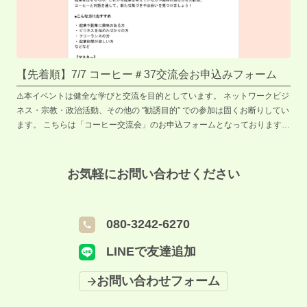
【先着順】7/7 コーヒー＃37交流会お申込みフォーム
⚠️本イベントは健全な学びと交流を目的としています。 ネットワークビジ
ネス・宗教・政治活動、その他の ″勧誘目的″ での参加は固くお断りしてい
ます。 こちらは「コーヒー交流会」のお申込フォームとなっております。
以下内容をご確認の上、参加をご希望される方は各項目にご記入をお願い
いたします。 コーヒーを飲みながら、起業家のストーリーに耳を傾けませ
んか？ CHA-SHITSUの会員がマスターの、カジュアルな交流会です。 起
お気軽にお問い合わせください
業家はもちろん、これから起業を考えている方や興味のある方も大歓迎。
コーヒーと対話を通して、新たな気づきや出会いを見つけましょう！ ■こ
んな方におすすめ ・ 起業や副業に興味のある方 ・ ビジネスを始めたばか
080-3242-6270
りの方 ・ フリーランスの方 ・ 起業仲間が欲しい方 などなど 【マスタ
ー】 松本隼汰 氏 （転職支援/採用コンサル、フィットネス事業、イベン
LINEで友達追加
ト事業） 【プロフィール】 幼少期より16年間のバスケットボールと8年間
の柔道を経験。 競技生活での挫折をきっかけにビジネスの世界へ飛び込
お問い合わせフォーム
み、学生時代にTENGOKU GYMを創業。 現在は堺市南区に特化したフィ
ットネス事業やイベント事業「松マルシェ」の運営や、20代向け転職支