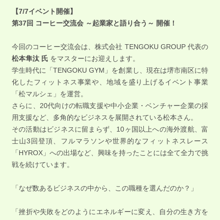
【7/7イベント開催】
第37回 コーヒー交流会 ～起業家と語り合う～ 開催！
今回のコーヒー交流会は、株式会社 TENGOKU GROUP 代表の
松本隼汰 氏
をマスターにお迎えします。
学生時代に「TENGOKU GYM」を創業し、現在は堺市南区に特
化したフィットネス事業や、地域を盛り上げるイベント事業
「松マルシェ」を運営。
さらに、20代向けの転職支援や中小企業・ベンチャー企業の採
用支援など、多角的なビジネスを展開されている松本さん。
その活動はビジネスに留まらず、10ヶ国以上への海外渡航、富
士山3回登頂、フルマラソンや世界的なフィットネスレース
「HYROX」への出場など、興味を持ったことには全て全力で挑
戦を続けています。
「なぜ数あるビジネスの中から、この職種を選んだのか？」
「挫折や失敗をどのようにエネルギーに変え、自分の生き方を