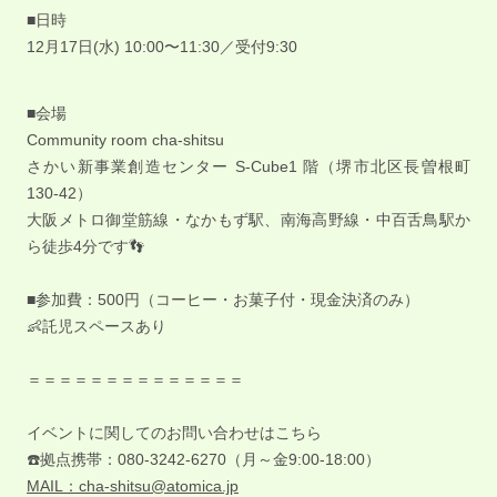
■日時
12月17日(水) 10:00〜11:30／受付9:30
■会場
Community room cha-shitsu
さかい新事業創造センター S-Cube1 階（堺市北区長曽根町
130-42）
大阪メトロ御堂筋線・なかもず駅、南海高野線・中百舌鳥駅か
ら徒歩4分です👣
■参加費：500円（コーヒー・お菓子付・現金決済のみ）
👶託児スペースあり
＝＝＝＝＝＝＝＝＝＝＝＝＝＝
イベントに関してのお問い合わせはこちら
☎️拠点携帯：080-3242-6270（月～金9:00-18:00）
MAIL：
cha-shitsu@atomica.jp