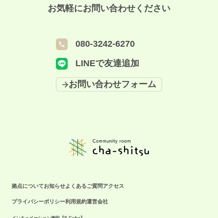
＝＝＝＝＝＝＝＝＝＝ ◇日時：12/17(水) 10:00～11:30（受付9:30） ◇対
お気軽にお問い合わせください
象：起業・自分らしい働き方に興味のある女性 ◇定員：6名 ◇場所
Community room cha-shitsu（S-Cube多目的会議室） さかい新事業創造
センター S-Cube1 階（堺市北区長曽根町 130-42） 大阪メトロ御堂筋線・
080-3242-6270
なかもず駅、南海高野線・中百舌鳥駅から徒歩4分です👣 ◇参加費：無料
◇備考 託児スペースあり！お子さまを連れてお気軽にご参加ください。 ※
LINEで友達追加
イベントの様子を撮影した写真/動画を 広報素材として使用させていただ
く場合がございます。 ＝＝＝＝＝＝＝＝＝＝＝＝＝＝ イベントに関して
お問い合わせフォーム
のお問い合わせはこちら ☎️拠点携帯：080-3242-6270（月〜金9:00-
18:00）
拠点について
お知らせ
よくあるご質問
アクセス
プライバシーポリシー
利用規約
運営会社