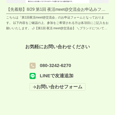
【先着順】8/29 第1回 夜活meet@交流会お申込みフォ
ーム
こちらは「第1回夜活meet@交流会」のお申込フォームとなっておりま
す。 以下内容をご確認の上、参加をご希望される方は各項目にご記入をお
願いいたします。 🌙【第1回 夜活 meet@交流会】 ＼ブランドについて語
ろう／ 起業家・経営者・起業を目指す方が集い、 夜のひとときを使って
ビジネスのテーマを語り合う少人数交流会です。 今回のテーマは 「ブラ
ンド」。 ☑ ブランド戦略って何？ ☑ 自分の事業やサービスにどう活か
お気軽にお問い合わせください
す？ ☑ みんなはどう考えてる？ ── そんな問いをもとに、自由に語り合
いましょう。 🔸 新しい出会いや学びを見つけたい方 🔸 気軽に話せる仲間
とつながりたい方 🔸 起業・経営のヒントを得たい方 気軽なディスカッシ
080-3242-6270
ョン形式で、初心者・一人参加も大歓迎です✨ あなたの「ブランド」に対
する考えが、きっと誰かのヒントになります。 お仕事帰りに、ぜひご参加
LINEで友達追加
ください！ 【概要】 ・開催日時：2025年8月29日(金) 18:00〜19:30 受付
17:30〜 ・場所：Community room cha-shitsu (大阪府堺市北区長曽根町
お問い合わせフォーム
130番地42 S-Cube内) ・参加費：500円（ソフトドリンク・おつまみ付
き） ・定員：6名（少人数で深く話せます） ※申込期限 8/28(木) 12:00
【備考】 ・お支払いは現金決済のみとなります。 ※締切後のキャンセル
は、キャンセル料100％となります。 ※イベントの様子を撮影した写真/動
画を 広報素材として使用させていただく場合がございます。 ＝＝＝＝＝
＝＝＝＝＝＝＝＝＝ イベントに関してのお問い合わせはこちら ☎️拠点携