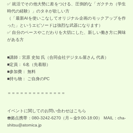
✅ 就活でその他大勢に差をつける、圧倒的な「ガクチカ（学生
時代の経験）」のタネが欲しい方
（「最新AIを使いこなしてオリジナル企画のモックアップを作
った」というエピソードは強烈な武器になります）
✅ 自分のペースやこだわりを大切にした、新しい働き方に興味
がある方
■講師：宮原 史知 氏（合同会社デジタル屋さん 代表）
■定員： 6名（先着順）
■参加費： 無料
■持ち物： ご自身のPC
＝＝＝＝＝＝＝＝＝＝＝＝＝＝
イベントに関してのお問い合わせはこちら
☎️拠点携帯：080-3242-6270（月～金9:00-18:00） MAIL：cha-
shitsu@atomica.jp