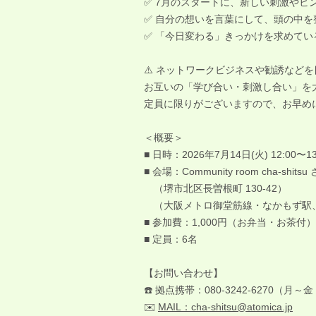
✅ 7月のスタートに、新しい刺激やヒ
✅ 自分の想いを言葉にして、頭の中
✅ 「今日変わる」きっかけを求めてい
⚠️ ネットワークビジネスや勧誘など
お互いの「学び合い・刺激し合い」を
定員に限りがございますので、お早め
＜概要＞
■ 日時：2026年7月14日(火) 12:00〜13
■ 会場：Community room cha-sh
（堺市北区長曽根町 130-42）
（大阪メトロ御堂筋線・なかもず駅、
■ 参加費：1,000円（お弁当・お茶付）
■ 定員：6名
【お問い合わせ】
☎️ 拠点携帯：080-3242-6270（月～金 
✉️
MAIL：cha-shitsu@atomica.jp