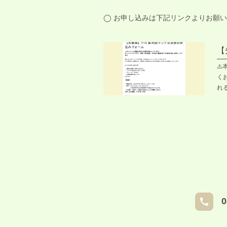
◯ お申し込みは下記リンクよりお願
【
⚠
く
れ
・ 
ro
込
り
＝＝
0