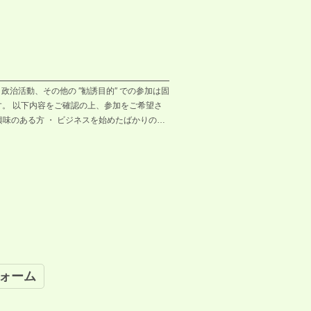
治活動、その他の ″勧誘目的″ での参加は固
す。 以下内容をご確認の上、参加をご希望さ
興味のある方 ・ ビジネスを始めたばかりの方
) 12:00〜13:00 ・場所：Community
000円（お釣りが出ないようご用意ください） ※申し
※締切後のキャンセルは、キャンセル料100％とな
く場合がございます。 ＝＝＝＝＝＝＝＝＝＝＝
00-18:00）
ォーム