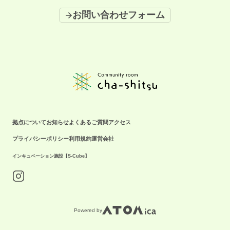
させていただく場合がございます。 ＝＝＝＝＝＝＝＝＝＝＝＝＝＝ イベ
お問い合わせフォーム
ントに関してのお問い合わせはこちら ☎️拠点携帯：080-3242-6270（月〜
金9:00-18:00）
拠点について
お知らせ
よくあるご質問
アクセス
プライバシーポリシー
利用規約
運営会社
インキュベーション施設【S-Cube】
Powered by