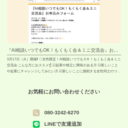
『AI相談いつでもOK！もくもく会＆ミニ交流会』お申
込みフォーム
3月17日（火）開催❗️ ◇女性限定！AI相談いつでもＯＫ！もくもく会＆ミニ
交流会 こんな方におススメ☝️ ☑︎起業や独立に興味がある方 ☑︎新しいこと
や起業にチャレンジしてみたい方 ☑︎新しいことに挑戦する女性同士のつな
がりがほしい方 などなど ご興味がある方は、ぜひご参加ください❗️✨ ＜イ
ベント概要＞ ＝＝＝＝＝＝＝＝＝＝＝＝＝＝ ◇日時：2026年3月17日
（火） 10:00～12:00（受付9:30） ◇対象：起業している方、これから起
お気軽にお問い合わせください
業を目指している女性の方 ◇定員：6名 ◇場所 Community room cha-
shitsu（S-Cube多目的会議室） さかい新事業創造センター S-Cube1 階
（堺市北区長曽根町 130-42） 大阪メトロ御堂筋線・なかもず駅、南海高
080-3242-6270
野線・中百舌鳥駅から徒歩4分です👣 ◇参加費：無料 ◇備考 本イベントは
作業会の為、託児スペースのご用意はございません。ご容赦の程お願いい
LINEで友達追加
たします。 ※イベントの様子を撮影した写真/動画を 広報素材として使用